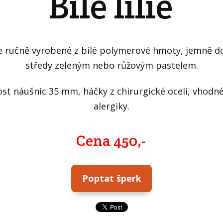
Bílé lilie
e ručně vyrobené z bílé polymerové hmoty, jemně d
středy zeleným nebo růžovým pastelem.
ost náušnic 35 mm, háčky z chirurgické oceli, vhodné
alergiky.
Cena 450,-
Poptat šperk